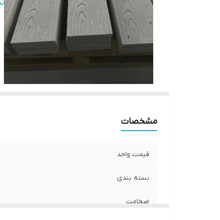
ط
ن
وز
مت
کش
بر
کا
تا
مشخصات
قیمت واحد
بسته بندی
ضخامت