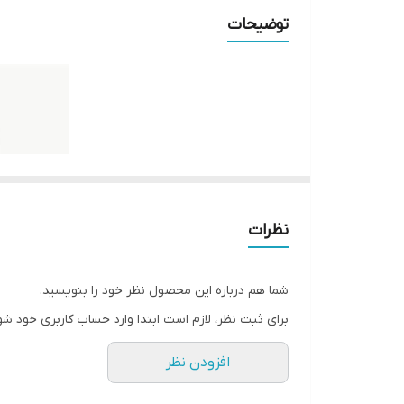
عرض
توضیحات
طول
وزن هر پالت 420 تایی
متراژ هر پالت 420 تایی
کشور تولید کننده
برند
نظرات
کاربرد
شما هم درباره این محصول نظر خود را بنویسید.
تامین کننده
برای ثبت نظر، لازم است ابتدا وارد حساب کاربری خود شو
افزودن نظر