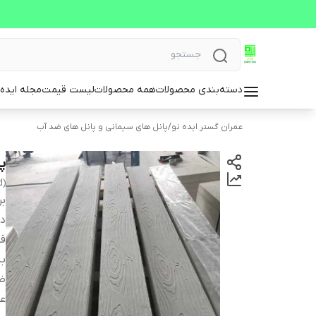
دسته‌بندی محصولات
همه محصولات
لیست قیمت
مجله ایده 
عمران گستر ایده نو
/
پانل های سیمانی و پانل های ضد آب
پ
d)
بر
دس
ق
ب
ض
ع