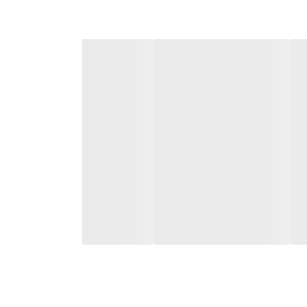
 چوب پاسخی هوشمندانه به این چالش است. این
 ترموود تبدیل کرده است.