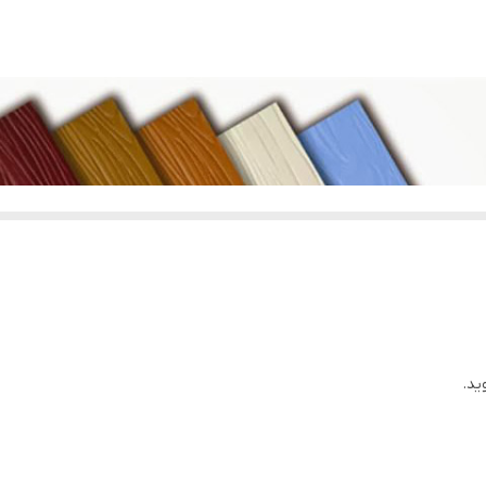
20 سانتی متر
240 سانتی متر
2600 کیلوگرم
201/6 مترمربع
ایران
DP
نمای ساختمان ، دیوار داخلی ، سقف کاذب ، کف ، آلاچیق
عمران گستر ایده نو
ید.