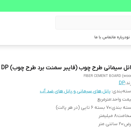
نو
درباره ما
تماس با ما
انل سیمانی طرح چوب (فایبر سمنت برد طرح چوب) DP
FIBER CEMENT BOARD (woo
ند:
DP
ته‌بندی
:
پانل های سیمانی و پانل های ضد آب
یمت واحد
:
مترمربع
سته بندی
:
70 بسته 6 تایی (در هر پالت)
خامت
:
8 میلیمتر
رض
:
20 سانتی متر