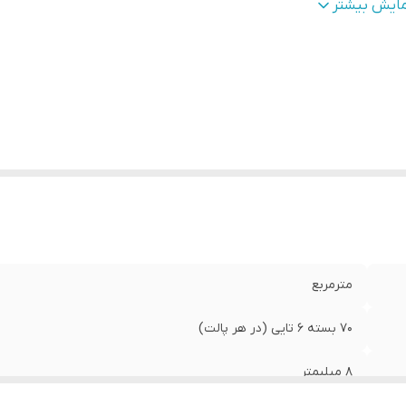
ول
:
240 سانتی متر
مایش بیشتر
ن هر پالت 420 تایی
:
2600 کیلوگرم
راژ هر پالت 420 تایی
:
201/6 مترمربع
ور تولید کننده
:
ایران
ند
:
DP
ربرد
:
نمای ساختمان ، دیوار داخلی ، سقف کاذب ، کف ، آلاچیق
مین کننده
:
عمران گستر ایده نو
مترمربع
70 بسته 6 تایی (در هر پالت)
8 میلیمتر