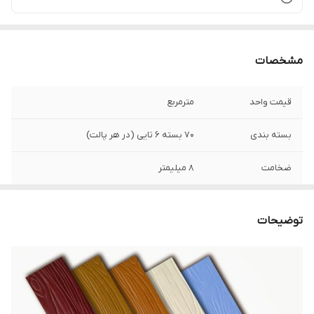
مشخصات
قیمت واحد
مترمربع
بسته بندی
70 بسته 6 تایی (در هر پالت)
ضخامت
8 میلیمتر
عرض
20 سانتی متر
توضیحات
طول
240 سانتی متر
وزن هر پالت 420
2600 کیلوگرم
تایی