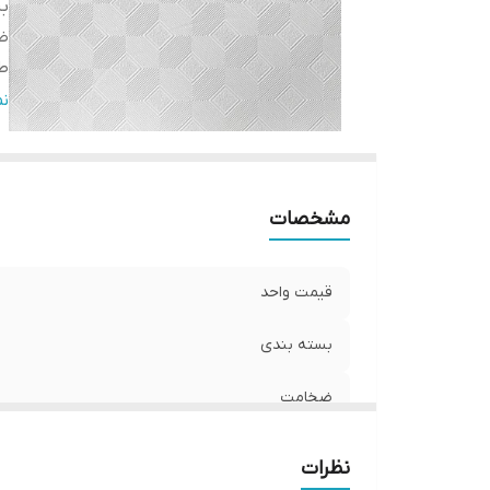
ب
ض
ط
ع
ن
کا
ط
بر
مشخصات
تأ
قیمت واحد
بسته بندی
ضخامت
طول
نظرات