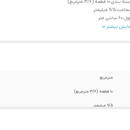
سته بندی
:
10 قطعه (3/6 مترمربع)
خامت
:
9/5 میلیمتر
ول
:
60 سانتی متر
رض
:
60 سانتی متر
مایش بیشتر
ربرد
:
سقف کاذب
رح
:
الماس پشت آلومینیوم (239)
ند
:
کی پلاس
مین کننده
:
عمران گستر ایده نو
مترمربع
10 قطعه (3/6 مترمربع)
9/5 میلیمتر
60 سانتی متر