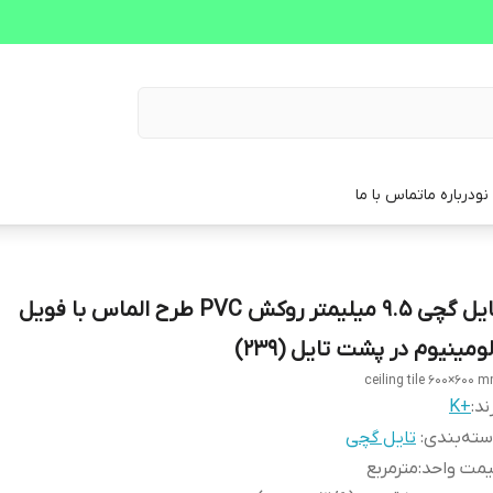
نو
درباره ما
تماس با ما
تایل گچی 9.5 میلیمتر روکش PVC طرح الماس با فویل
ومینیوم در پشت تایل (239)
ceiling tile 600×600 
ند:
+K
ته‌بندی
:
تایل گچی
یمت واحد
:
مترمربع