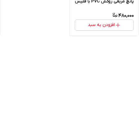
پانچ مربعی روکش PVC با فلیس
در پشت تایل (25-12)
480,000
افزودن به سبد