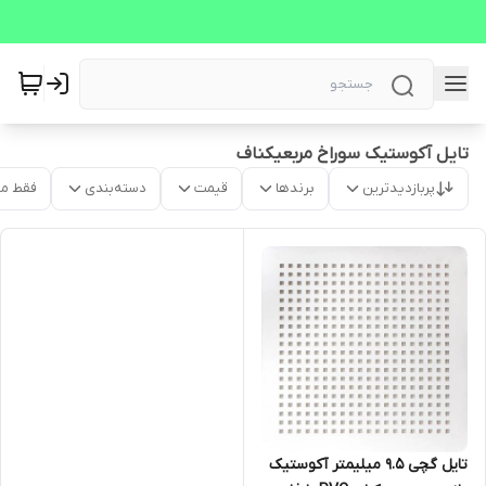
تایل آکوستیک سوراخ مربعیکناف
پربازدیدترین
برندها
قیمت
دسته‌بندی
فقط م
تایل گچی 9.5 میلیمتر آکوستیک