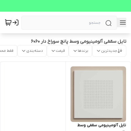
تایل سقفی آلومینیومی وسط پانچ سوراخ دار 6060
جدیدترین
برندها
قیمت
دسته‌بندی
فقط محص
تایل آلومینیومی سقفی وسط