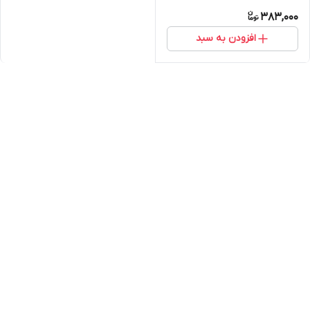
آنتی استاتیک) با فویل
383,000
آلومینیوم در پشت تایل
افزودن به سبد