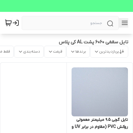
تایل سقفی 6060 پشت AL کی پلاس
پربازدیدترین
برندها
قیمت
دسته‌بندی
فقط م
تایل گچی 9.5 میلیمتر معمولی
روکش PVC (مقاوم در برابر UV و