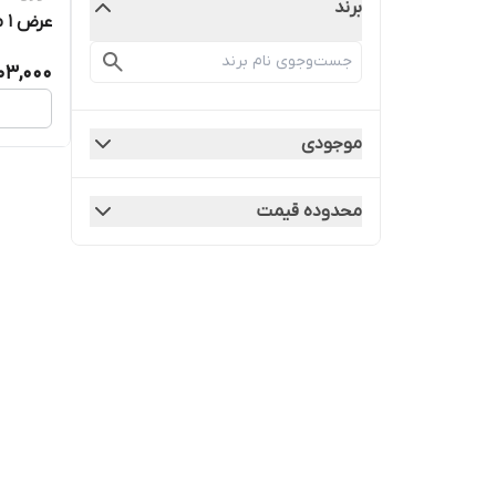
برند
کاری، ب
03,000
موجودی
محدوده قیمت