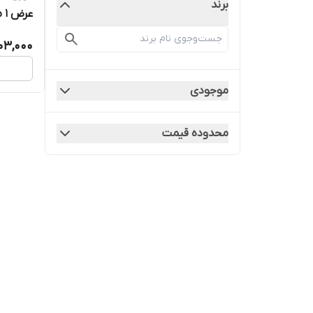
برند
کاری، ب
03,000
موجودی
محدوده قیمت