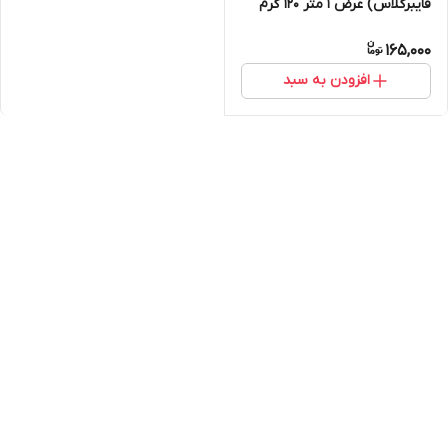
فایبرگلاس) عرض 1 متر 120 گرم
165,000
افزودن به سبد