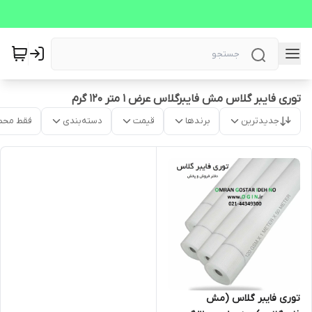
توری فایبر گلاس مش فایبرگلاس عرض 1 متر 120 گرم
جدیدترین
برندها
قیمت
دسته‌بندی
فقط محص
توری فایبر گلاس (مش