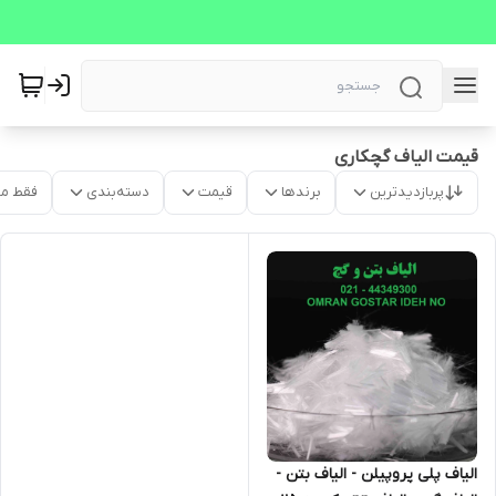
قیمت الیاف گچکاری
پربازدیدترین
برندها
قیمت
دسته‌بندی
فقط م
الیاف پلی پروپیلن - الیاف بتن -