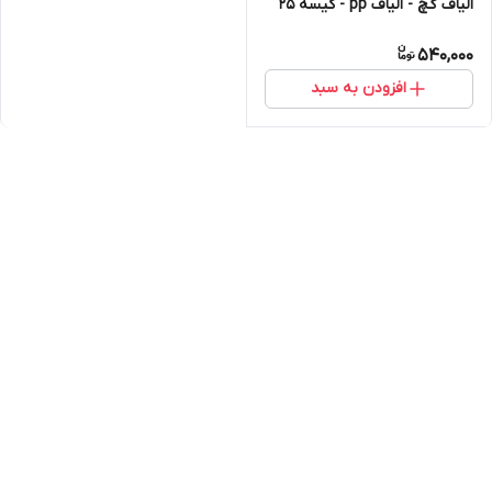
الیاف گچ - الیاف pp - کیسه 25
کیلویی
540,000
افزودن به سبد