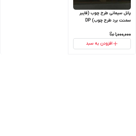
پانل سیمانی طرح چوب (فایبر
سمنت برد طرح چوب) DP
1,000,000
افزودن به سبد