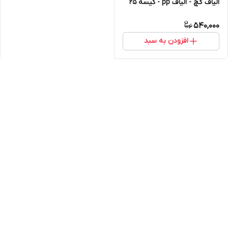
الیاف گچ - الیاف pp - کیسه 25
کیلویی
540,000
افزودن به سبد