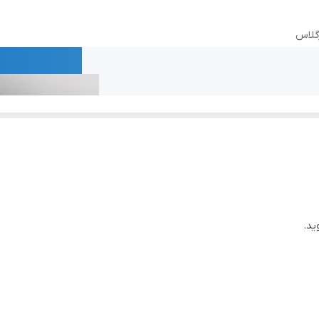
45 گرم
سفید
میکروسمنت ، آب بندی استخر ، عایق کاری
عمران گستر ایده نو
 عایق کاری استخری و
ه نو
ید.
ران گستر ایده نو