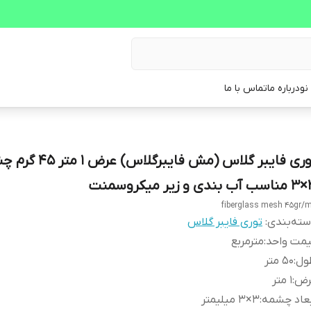
نو
درباره ما
تماس با ما
توری فایبر گلاس (مش فایبرگلاس) ع
یر میکروسمنت
fiberglass mesh 45gr/
ته‌بندی
:
توری فایبر گلاس
یمت واحد
:
مترمربع
ول
:
50 متر
رض
:
1 متر
عاد چشمه
:
3×3 میلیمتر