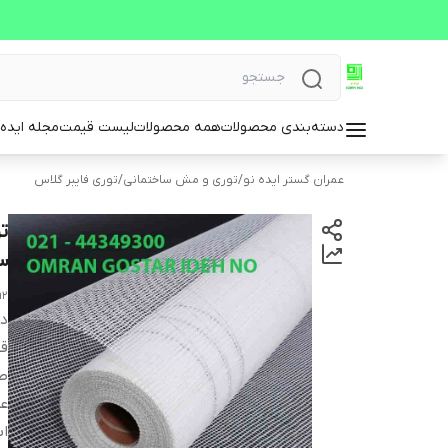
دسته‌بندی محصولات
همه محصولات
لیست قیمت
مجله ایده 
عمران گستر ایده نو
/
توری و مش ساختمانی
/
توری فایبر گلاس
3×3 مناسب آب بندی و ز
m2
دس
ق
ط
ع
اب