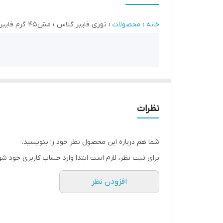
وزن یک مترمربع
خانه
›
محصولات
› توری فایبر گلاس › مش ۴۵ گرم فایبرگلاس
رنگ
کاربرد
تامین کننده
مش ۴۵ گرم فایبرگلاس (توری
نظرات
میکروسمنت)
شما هم درباره این محصول نظر خود را بنویسید.
ارسال فوری به سراسر ایران | تامین توسط عمران گستر اید
برای ثبت نظر، لازم است ابتدا وارد حساب کاربری خود شو
افزودن نظر
استعلام قیمت و موجودی
بازدید از وب‌سایت عم