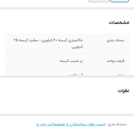
مشخصات
بسته بندی
خاکستری کیسه 20 کیلویی - سفید کیسه 25
کیلویی
قیمت واحد
بر حسب کیسه
برند
کی پلاس
تأمین کننده
عمران گستر ایده نو
نظرات
دسته‌بندی
:
چسب های ساختمانی و محصولات پودری