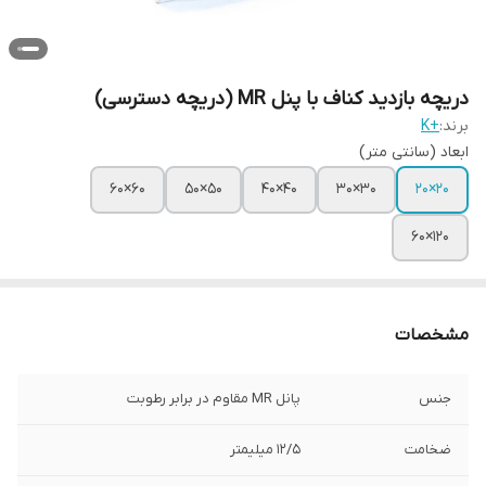
دریچه بازدید کناف با پنل MR (دریچه دسترسی)
برند:
+K
ابعاد (سانتی متر)
60×60
50×50
40×40
30×30
20×20
120×60
مشخصات
جنس
پانل MR مقاوم در برابر رطوبت
ضخامت
12/5 میلیمتر