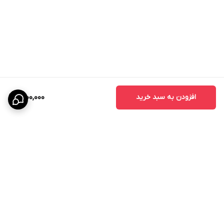
دسترسی سریع به تأسیسات بدون تخریب
حفظ زیبایی سقف و دیوار
هماهنگی کامل با سیستم کناف
نصب آسان و عمر بالا
افزودن به سبد خرید
1,600,000
امکان رنگ‌پذیری دقیقاً هم‌رنگ سطح
انواع دریچه بازدید کناف بر اساس ابعاد پرمصرف
یکی از مهم‌ترین فاکتورها در انتخاب دریچه، ابعاد دریچه
بازدید کناف است. عمران گستر ایده نو پرمصرف‌ترین و
برگشت به بالا
استانداردترین سایزها را عرضه می‌کند: