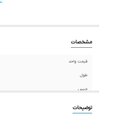
بر
ن
کا
تا
مشخصات
قیمت واحد
طول
جنس
ضخامت ورق
توضیحات
برند