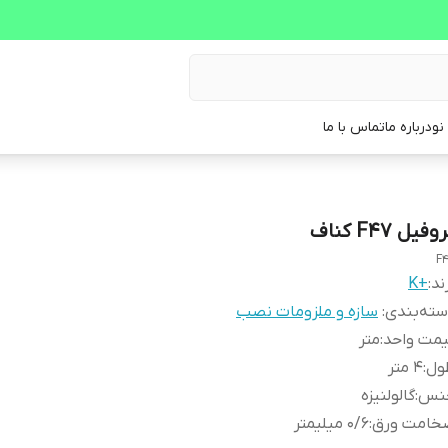
نو
درباره ما
تماس با ما
وفیل F47 کناف
F
ند:
+K
ته‌بندی
:
سازه و ملزومات نصب
یمت واحد
:
متر
ول
:
4 متر
نس
:
گالولنیزه
خامت ورق
:
0/6 میلیمتر