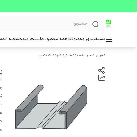
دسته‌بندی محصولات
همه محصولات
لیست قیمت
مجله ایده 
عمران گستر ایده نو
/
سازه و ملزومات نصب
پر
47
بر
دس
ق
ط
ج
ض