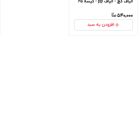
الیاف گچ - الیاف pp - کیسه 25
کیلویی
540,000
افزودن به سبد