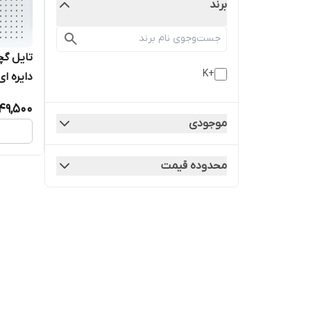
برند
+K
تایل (18-6)
49,500
موجودی
محدوده قیمت