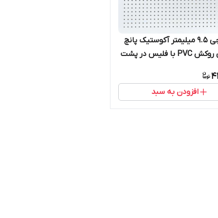
تایل گچی 9.5 میلیمتر آکوستیک پانچ
دایره ای روکش PVC با فلیس در پشت
4
افزودن به سبد