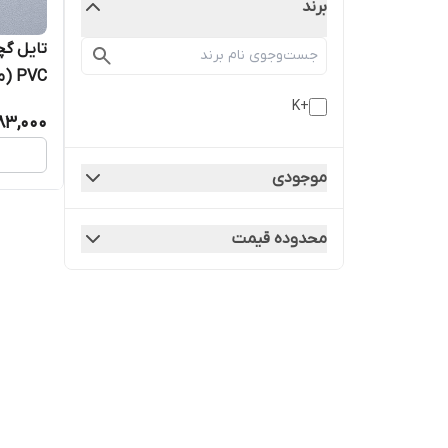
برند
استاتیک
+K
83,000
تایل
موجودی
محدوده قیمت