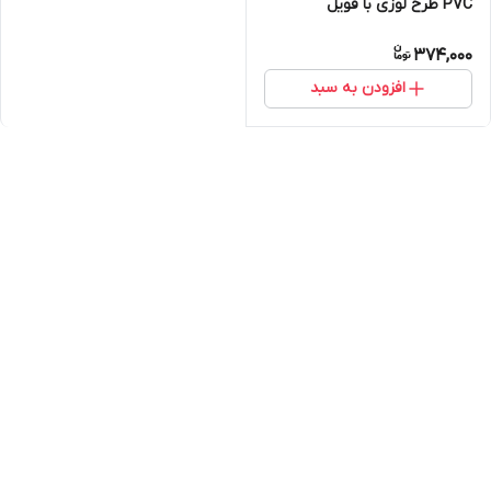
PVC طرح لوزی با فویل
آلومینیوم در پشت تایل (567)
374,000
افزودن به سبد