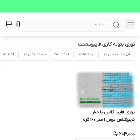
توری بتونه کاری فایبرسمنت
جدیدترین
برندها
قیمت
دسته‌بندی
فقط محص
توری فایبر گلاس یا مش
فایبرگلاس عرض 1 متر 160 گرم
(مناسب سیمان کاری، بتونه
203,000
کاری، وال پست، وال مش)