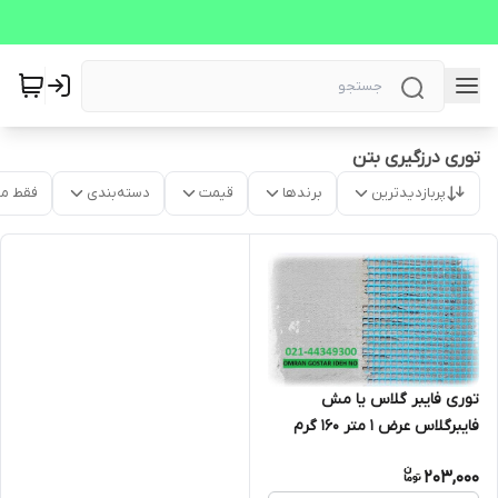
توری درزگیری بتن
پربازدیدترین
برندها
قیمت
دسته‌بندی
فقط م
توری فایبر گلاس یا مش
فایبرگلاس عرض 1 متر 160 گرم
(مناسب سیمان کاری، بتونه
203,000
کاری، وال پست، وال مش)