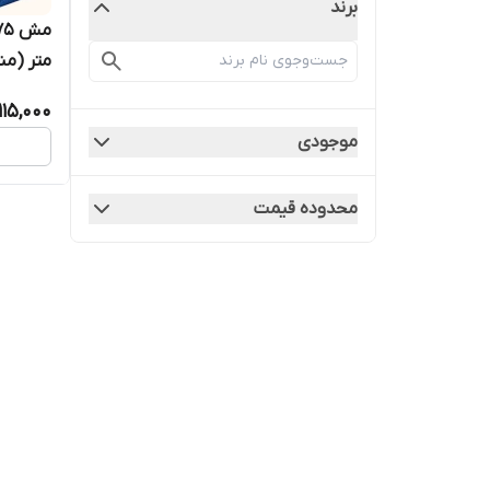
برند
متر (من
115,000
موجودی
محدوده قیمت