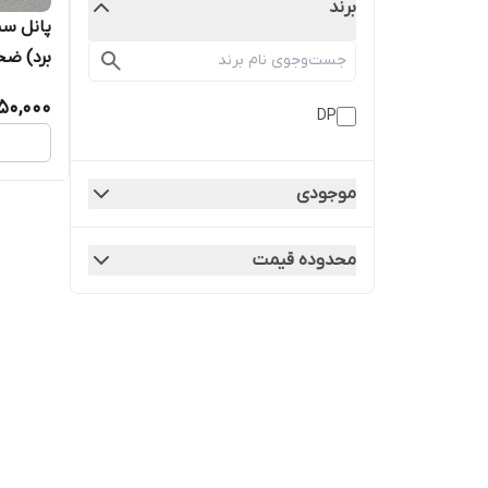
برند
پانل سی
برد) ضخامت 2
150,000
DP
موجودی
محدوده قیمت