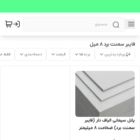
فایبر سمنت برد 8 میل
پربازدیدترین
برندها
قیمت
دسته‌بندی
فقط م
پانل سیمانی الیاف دار (فایبر
سمنت برد) ضخامت 8 میلیمتر