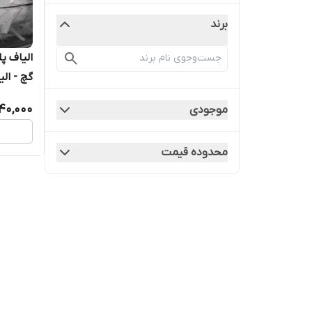
برند
الیاف پل
گچ - الیاف pp - کیسه 
40,000
موجودی
محدوده قیمت