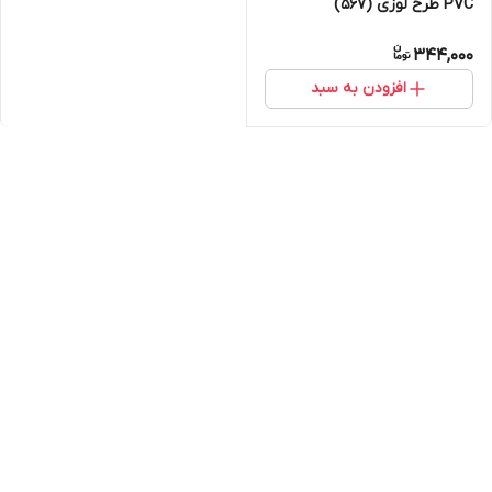
PVC طرح لوزی (567)
344,000
افزودن به سبد