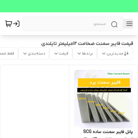
قیمت فایبر سمنت ضخامت 12میلیمتر تایلندی
جدیدترین
برندها
قیمت
دسته‌بندی
فقط محص
پانل فایبر سمنت ساده SCG