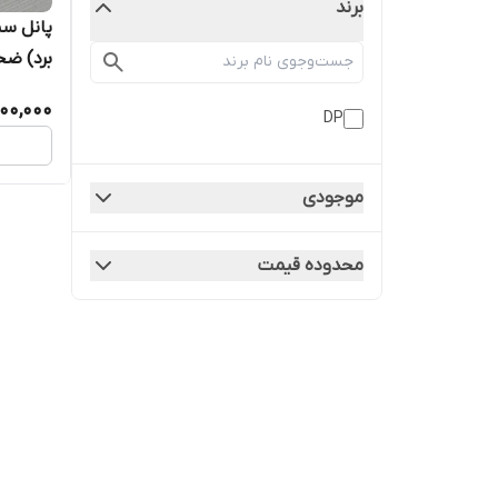
برند
پانل سی
کاذب
400,000
DP
موجودی
محدوده قیمت