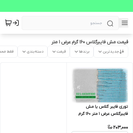
قیمت مش فایبرگلاس 160 گرم عرض 1 متر
جدیدترین
برندها
قیمت
دسته‌بندی
فقط محص
توری فایبر گلاس یا مش
فایبرگلاس عرض 1 متر 160 گرم
(مناسب سیمان کاری، بتونه
203,000
کاری، وال پست، وال مش)