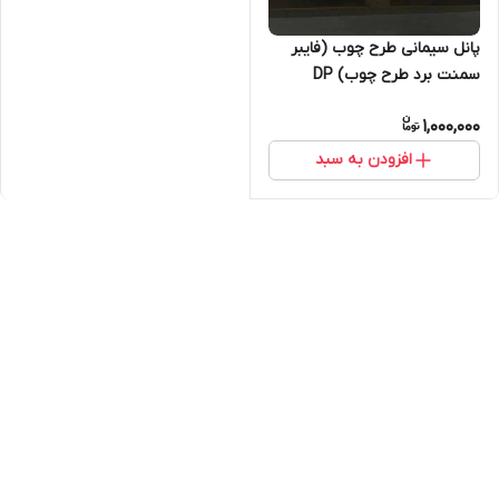
پانل سیمانی طرح چوب (فایبر
سمنت برد طرح چوب) DP
1,000,000
افزودن به سبد