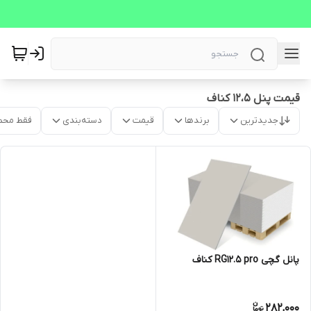
قیمت پنل 12،5 کناف
جدیدترین
برندها
قیمت
دسته‌بندی
فقط محص
پانل گچی RG12.5 pro کناف
282,000