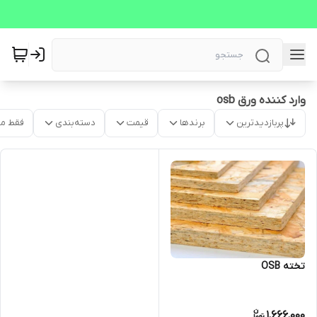
وارد کننده ورق osb
پربازدیدترین
برندها
قیمت
دسته‌بندی
فقط م
تخته OSB
1,666,000