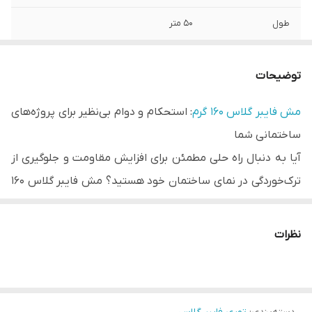
طول
50 متر
عرض
1 متر
توضیحات
ابعاد چشمه
5×5 میلیمتر
مش فایبر گلاس ۱۶۰ گرم
: استحکام و دوام بی‌نظیر برای پروژه‌های
وزن یک مترمربع
160 گرم
ساختمانی شما
رنگ
سفید
آیا به دنبال راه حلی مطمئن برای افزایش مقاومت و جلوگیری از
ترک‌خوردگی در نمای ساختمان خود هستید؟ مش فایبر گلاس ۱۶۰
گرم، انتخابی هوشمندانه و حیاتی برای تضمین دوام و زیبایی
پروژه‌های شماست. شرکت عمران گستر ایده نو به عنوان تولید
نظرات
کننده و وارد کننده مش فایبر گلاس ۱۶۰ گرم، این محصول
استثنایی را با بالاترین کیفیت و مناسب‌ترین قیمت در اختیار
شما قرار می‌دهد.