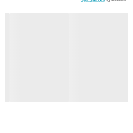
پانل ضد رطوبت کناف، که با نام‌های پانل گچی MR یا پانل سبز
کناف نیز شناخته می‌شود، یکی از مصالح تخصصی برای فضاهای
مرطوب مانند سرویس‌های بهداشتی، آشپزخانه‌ها، زیرزمین‌ها و
استخرهاست. این پانل‌ها توسط برند معتبر کی‌پلاس (K Plus)
تولید شده‌اند و با ساختار مقاوم در برابر رطوبت، گزینه‌ای حرفه‌ای
برای پروژه‌های ساختمانی هستند.
---
✅ ویژگی‌های فنی پانل گچی مقاوم در برابر رطوبت