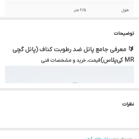
طول
2/5 متر
عرض
1/2 متر
توضیحات
کاربرد
دیوارهای پوششی ، دیوارهای جداکننده ، سقف
کاذب
🔰 معرفی جامع پانل ضد رطوبت کناف (پانل گچی
MR کی‌پلاس)
قیمت، خرید و مشخصات فنی
برند
کی پلاس
تأمین کننده
عمران گستر ایده نو
نظرات
دسته‌بندی
:
پانل های گچی