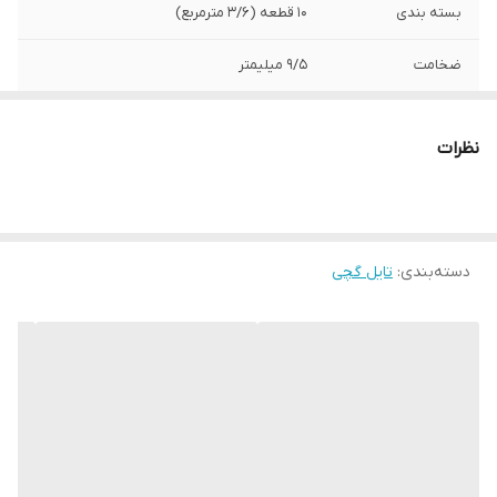
بسته بندی
10 قطعه (3/6 مترمربع)
ضخامت
9/5 میلیمتر
طول
60 سانتی متر
نظرات
عرض
60 سانتی متر
کاربرد
سقف کاذب
دسته‌بندی
:
تایل گچی
طرح
8-12-50 پانچ دایره ای
برند
کی پلاس
تامین کننده
عمران گستر ایده نو