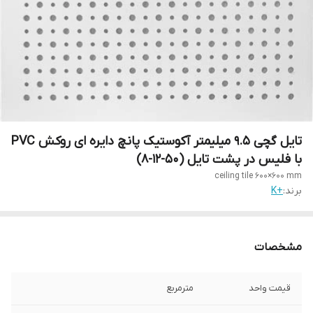
تایل گچی 9.5 میلیمتر آکوستیک پانچ دایره ای روکش PVC
با فلیس در پشت تایل (50-12-8)
ceiling tile 600×600 mm
برند:
+K
مشخصات
قیمت واحد
مترمربع