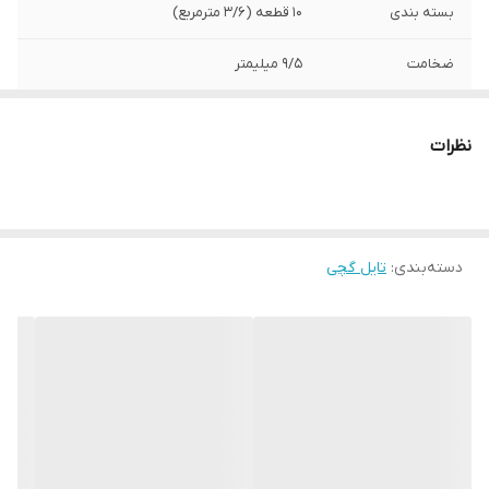
بسته بندی
10 قطعه (3/6 مترمربع)
ضخامت
9/5 میلیمتر
طول
60 سانتی متر
نظرات
عرض
60 سانتی متر
کاربرد
سقف کاذب
دسته‌بندی
:
تایل گچی
طرح
8-15-20 پانچ دایره ای نامنظم
برند
کی پلاس
تامین کننده
عمران گستر ایده نو