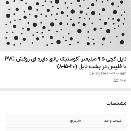
تایل گچی 9.5 میلیمتر آکوستیک پانچ دایره ای روکش PVC
با فلیس در پشت تایل (20-15-8)
ceiling tile 600×600 mm
برند:
+K
مشخصات
قیمت واحد
مترمربع