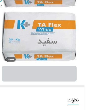
دس
نظرات